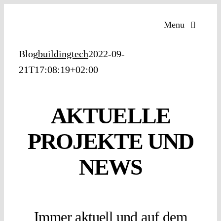
Zum
Menu
Inhalt
springen
Blog
buildingtech
2022-09-
21T17:08:19+02:00
AKTUELLE
PROJEKTE UND
NEWS
Immer aktuell und auf dem